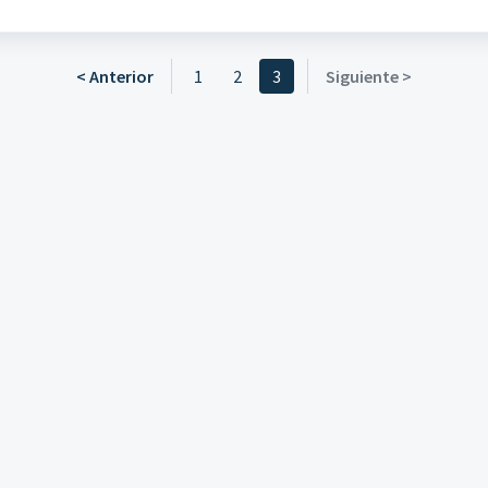
< Anterior
1
2
3
Siguiente >