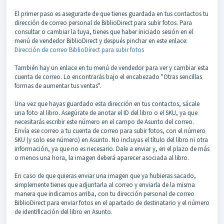
El primer paso es asegurarte de que tienes guardada en tus contactos tu
dirección de correo personal de BiblioDirect para subir fotos. Para
consultar o cambiar la tuya, tienes que haber iniciado sesión en el
menú de vendedor BiblioDirect y después pinchar en este enlace:
Dirección de correo BiblioDirect para subir fotos
También hay un enlace en tu menú de vendedor para ver y cambiar esta
cuenta de correo. Lo encontrarás bajo el encabezado "Otras sencillas
formas de aumentar tus ventas".
Una vez que hayas guardado esta dirección en tus contactos, sácale
una foto al libro. Asegúrate de anotar el ID del libro o el SKU, ya que
necesitarás escribir este número en el campo de Asunto del correo.
Envía ese correo a tu cuenta de correo para subir fotos, con el número
SKU (y solo ese número) en Asunto. No incluyas el título del libro ni otra
información, ya que no es necesario. Dale a enviar y, en el plazo de más
o menos una hora, la imagen deberá aparecer asociada al libro.
En caso de que quieras enviar una imagen que ya hubieras sacado,
simplemente tienes que adjuntarla al correo y enviarla de la misma
manera que indicamos arriba, con tu dirección personal de correo
BiblioDirect para enviar fotos en el apartado de destinatario y el número
de identificación del libro en Asunto.